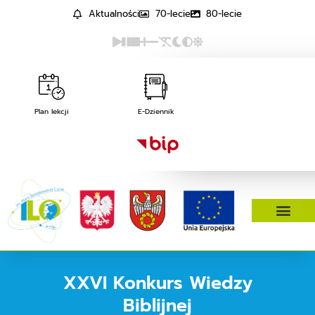
Aktualności
70-lecie
80-lecie
Plan lekcji
E-Dziennik
XXVI Konkurs Wiedzy
Biblijnej