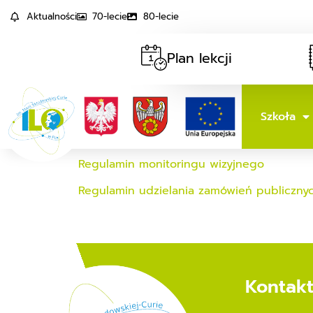
Aktualności
70-lecie
80-lecie
Plan lekcji
Szkoła
Regulamin monitoringu wizyjnego
Regulamin udzielania zamówień publiczny
Kontak