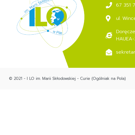
67 351 
ul. Winc
Doręcze
HAUEA-
sekreta
© 2021 - I LO im. Marii Skłodowskiej - Curie (Ogólniak na Pola)