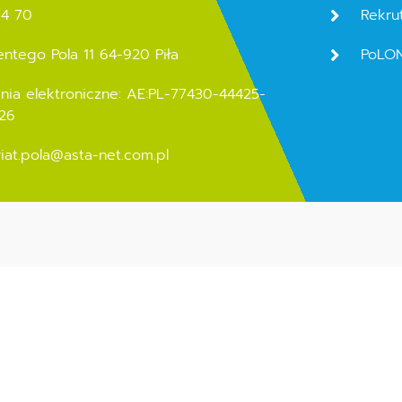
74 70
Rekru
entego Pola 11 64-920 Piła
PoLO
nia elektroniczne: AE:PL-77430-44425-
26
riat.pola@asta-net.com.pl