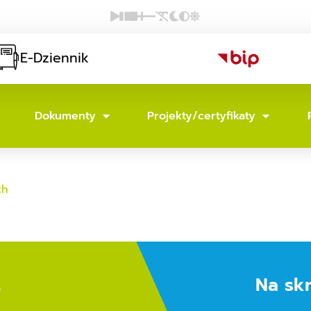
E-Dziennik
Dokumenty
Projekty/certyfikaty
ch
t
Na sk