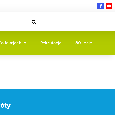
Po lekcjach
Rekrutacja
80-lecie
róty