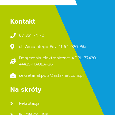
Kontakt
67 351 74 70
ul. Wincentego Pola 11 64-920 Piła
Doręczenia elektroniczne: AE:PL-77430-
44425-HAUEA-26
sekretariat.pola@asta-net.com.pl
Na skróty
Rekrutacja
PoLON ONLINE