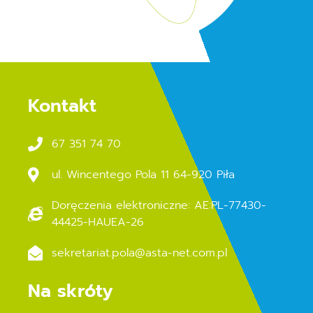
Kontakt
67 351 74 70
ul. Wincentego Pola 11 64-920 Piła
Doręczenia elektroniczne: AE:PL-77430-
44425-HAUEA-26
sekretariat.pola@asta-net.com.pl
Na skróty