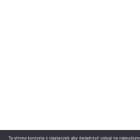
Ta strona korzysta z ciasteczek aby świadczyć usługi na najwyższy