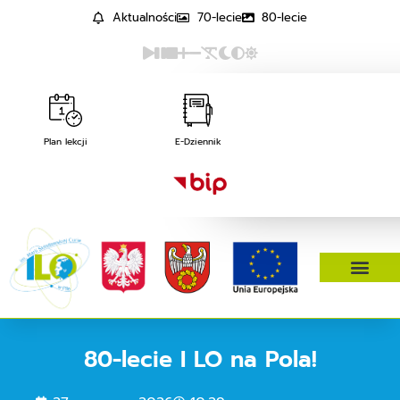
Aktualności
70-lecie
80-lecie
Plan lekcji
E-Dziennik
80-lecie I LO na Pola!