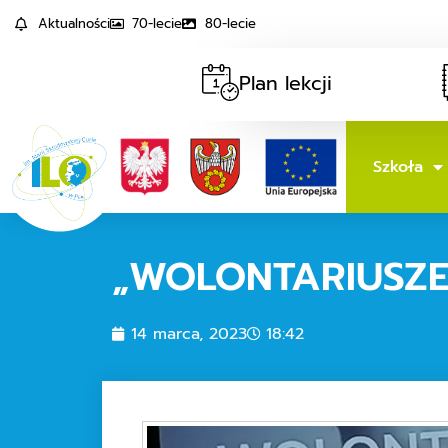
Aktualności
70-lecie
80-lecie
Plan lekcji
Szkoła
„WOLONTARIUSZE 
14 marca, 2023
18:42