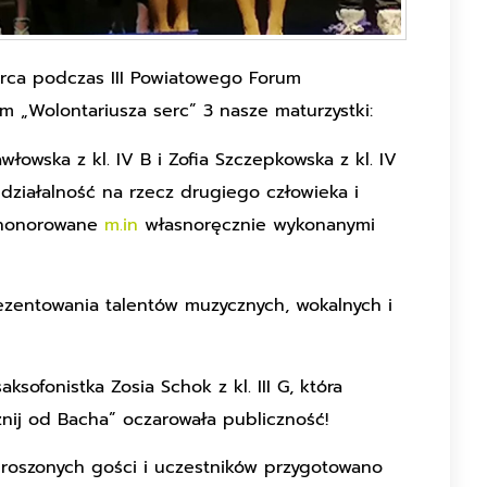
arca podczas III Powiatowego Forum
m „Wolontariusza serc” 3 nasze maturzystki:
włowska z kl. IV B i Zofia Szczepkowska z kl. IV
działalność na rzecz drugiego człowieka i
 uhonorowane
m.in
własnoręcznie wykonanymi
ezentowania talentów muzycznych, wokalnych i
ksofonistka Zosia Schok z kl. III G, która
ij od Bacha” oczarowała publiczność!
proszonych gości i uczestników przygotowano