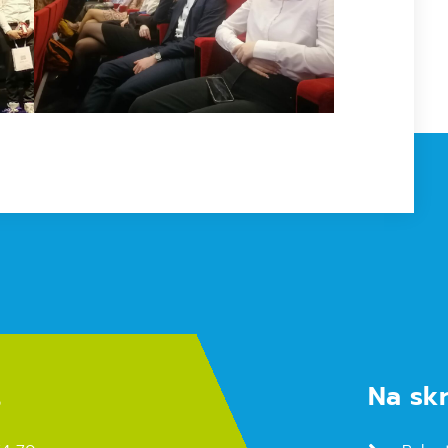
t
Na sk