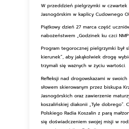
W przeddzień pielgrzymki w czwartek 
Jasnogórskim w kaplicy Cudownego O
Piątkowy dzień 27 marca część ucznió
nabożeństwem „Godzinek ku czci NMP
Program tegorocznej pielgrzymki był 
kierunek”, aby jakąkolwiek drogę wybio
trzymali się ważnych w życiu wartości.
Refleksji nad drogowskazami w swoich 
słowem skierowanym przez biskupa Krz
Jasnogórskich oraz zawierzenie matu
koszalińskiej diakonii „Tyle dobrego”
Polskiego Radia Koszalin z parą małżo
się doświadczeniem swojej misji w rodz