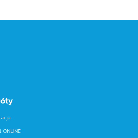
róty
tacja
N ONLINE