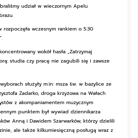
braliśmy udział w wieczornym Apelu
brazu.
w rozpoczęła wczesnym rankiem o 5:30
”.
skoncentrowany wokół hasła „Zatrzymaj
rą: studia czy pracę nie zagubili się i zawsze
wyborach służyły m.in: msza św. w bazylice ze
ysztofa Zadarko, droga krzyżowa na Wałach
rzystów z akompaniamentem muzycznym
. Cennym punktem był wywiad dziennikarza
nków Anną i Dawidem Szarwarków, którzy dzielili
inie, ale także kilkumiesięczną posługą wraz z