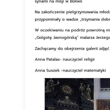
synami na misji w Boliwii.
Na zakończenie pielgrzymowania młod
przypominały o wadze „trzymania dobr
W oczekiwaniu na podróż powrotną mie
„Golgotę Jasnogórską” malarza Jerzego
Zachęcamy do obejrzenia galerii zdję
Anna Patalas- nauczyciel religii
Anna Suszek -nauczyciel matematyki