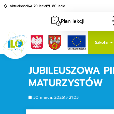
Aktualności
70-lecie
80-lecie
Plan lekcji
Szkoła
JUBILEUSZOWA P
MATURZYSTÓW
30 marca, 2026
21:03