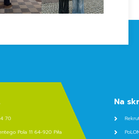
t
Na sk
74 70
Rekru
entego Pola 11 64-920 Piła
PoLO