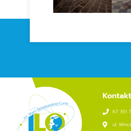
Kontak
67 351 
ul. Winc