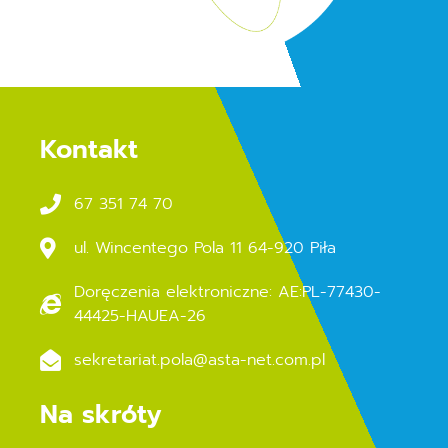
Kontakt
67 351 74 70
ul. Wincentego Pola 11 64-920 Piła
Doręczenia elektroniczne: AE:PL-77430-
44425-HAUEA-26
sekretariat.pola@asta-net.com.pl
Na skróty