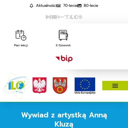
Aktualności
70-lecie
80-lecie
Plan lekcji
E-Dziennik
Wywiad z artystką Anną
Kluzą