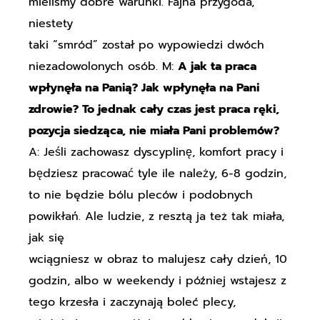
mieliśmy dobre warunki. Fajna przygoda,
niestety
taki “smród” został po wypowiedzi dwóch
niezadowolonych osób. M:
A jak ta praca
wpłynęła na Panią? Jak wpłynęła na Pani
zdrowie? To jednak cały czas jest praca ręki,
pozycja siedząca, nie miała Pani problemów?
A: Jeśli zachowasz dyscyplinę, komfort pracy i
będziesz pracować tyle ile należy, 6-8 godzin,
to nie będzie bólu pleców i podobnych
powikłań. Ale ludzie, z resztą ja też tak miała,
jak się
wciągniesz w obraz to malujesz cały dzień, 10
godzin, albo w weekendy i później wstajesz z
tego krzesła i zaczynają boleć plecy,