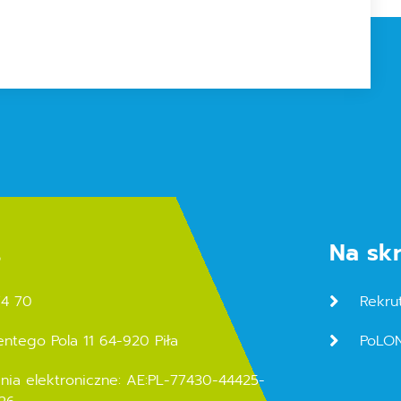
t
Na sk
74 70
Rekru
entego Pola 11 64-920 Piła
PoLO
nia elektroniczne: AE:PL-77430-44425-