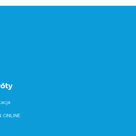
róty
tacja
N ONLINE