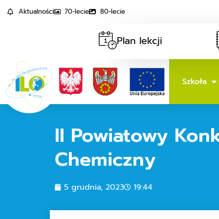
Aktualności
70-lecie
80-lecie
Plan lekcji
Szkoła
II Powiatowy Konk
Chemiczny
5 grudnia, 2023
19:44