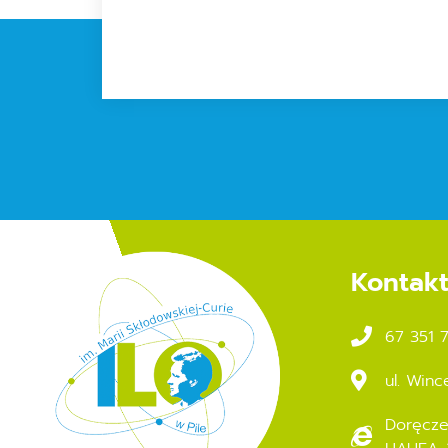
Kontak
67 351 
ul. Winc
Doręcze